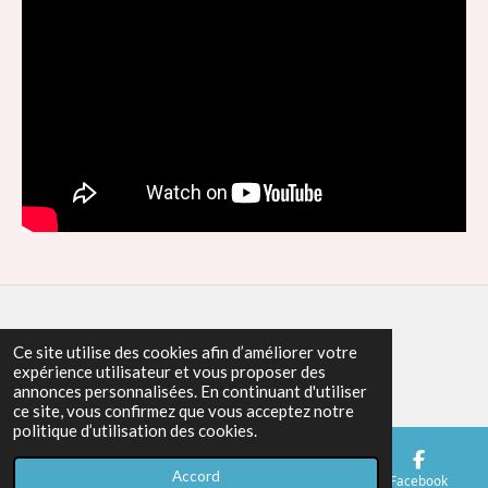
© 2024 - 2026 Los tangueros
Ce site utilise des cookies afin d’améliorer votre
expérience utilisateur et vous proposer des
Propulsé par
Webador
annonces personnalisées. En continuant d'utiliser
ce site, vous confirmez que vous acceptez notre
politique d’utilisation des cookies.
Accord
E-mail
Téléphone
Carte
Facebook