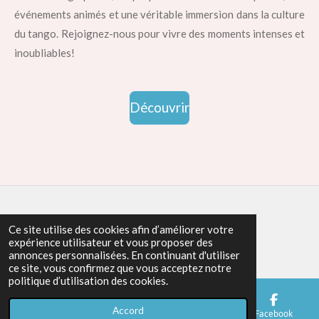
événements animés et une véritable immersion dans la culture
du tango. Rejoignez-nous pour vivre des moments intenses et
inoubliables!
Découvrir
© 2024 - 2026 Los tangueros
Ce site utilise des cookies afin d’améliorer votre
expérience utilisateur et vous proposer des
Propulsé par
Webador
annonces personnalisées. En continuant d'utiliser
ce site, vous confirmez que vous acceptez notre
politique d’utilisation des cookies.
Accord
E-mail
Téléphone
Carte
Facebook