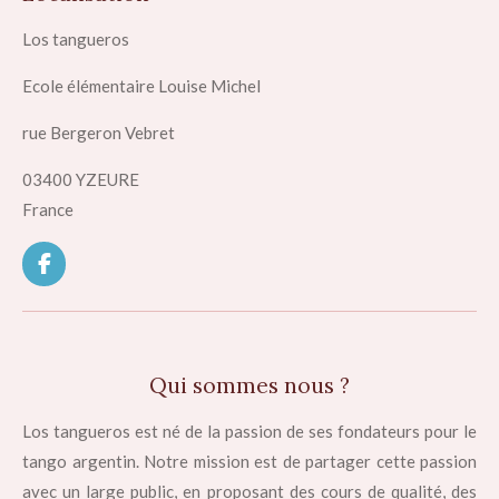
Los tangueros
Ecole élémentaire Louise Michel
rue Bergeron Vebret
03400 YZEURE
France
F
a
c
e
b
o
Qui sommes nous ?
o
k
Los tangueros est né de la passion de ses fondateurs pour le
tango argentin. Notre mission est de partager cette passion
avec un large public, en proposant des cours de qualité, des